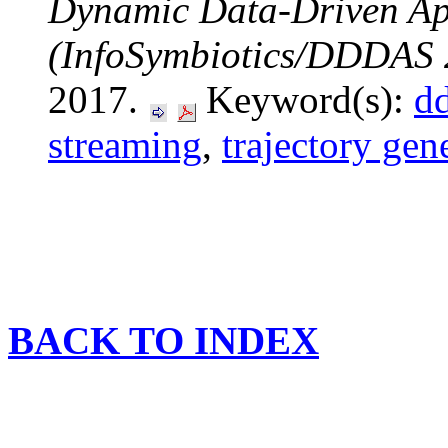
Dynamic Data-Driven App
(InfoSymbiotics/DDDAS 
2017.
Keyword(s):
d
streaming
,
trajectory gen
BACK TO INDEX