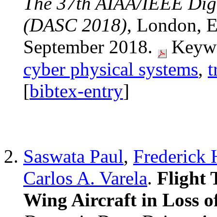
The 37th AIAA/IEEE Digi
(DASC 2018)
, London, E
September 2018.
Keywo
cyber physical systems
,
t
[
bibtex-entry
]
Saswata Paul
,
Frederick 
Carlos A. Varela
.
Flight 
Wing Aircraft in Loss 