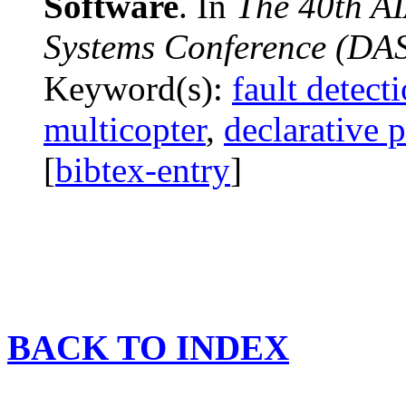
Software
. In
The 40th AI
Systems Conference (DA
Keyword(s):
fault detect
multicopter
,
declarative
[
bibtex-entry
]
BACK TO INDEX